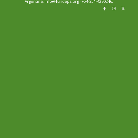
Argentina. info@fundeps.org · +54-351-4290246.